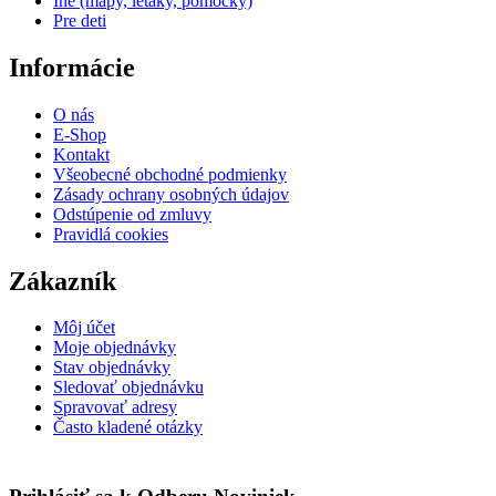
Iné (mapy, letáky, pomôcky)
Pre deti
Informácie
O nás
E-Shop
Kontakt
Všeobecné obchodné podmienky
Zásady ochrany osobných údajov
Odstúpenie od zmluvy
Pravidlá cookies
Zákazník
Môj účet
Moje objednávky
Stav objednávky
Sledovať objednávku
Spravovať adresy
Často kladené otázky