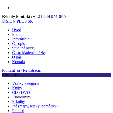
Rýchly kontakt:
+421 944 951 800
Úvod
E-shop
Informácie
Časopis
Študijné kurzy
Často kladené otázky
O nás
Kontakt
Prihlásiť sa /
Registrácia
Kategórie
Všetky kategórie
Knihy
CD / DVD
Audioknihy
E-knihy
Iné (mapy, letáky, pomôcky)
Pre deti