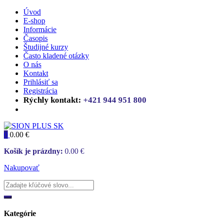
Úvod
E-shop
Informácie
Časopis
Študijné kurzy
Často kladené otázky
O nás
Kontakt
Prihlásiť sa
Registrácia
Rýchly kontakt:
+421 944 951 800
0
0.00
€
Košík je prázdny:
0.00
€
Nakupovať
Kategórie