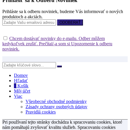
Prihlásiť sa k Odberu Noviniek
Prihláste sa k odberu noviniek, budeme Vás informovať o nových
produktoch a akciách.
Chcem dostávať novinky do e-mailu. Odber môžem
kedykoľvek zrušiť. Prečítal/-a som si Upozornenie k odberu
noviniek.
Domov
Hľadať
0
Košík
Môj účet
Viac
Všeobecné obchodné podmienky
Zásady ochrany osobných údajov
Pravidlá cookies
Pri používaní tejto stránky dochádza k spracovaniu cookies, ktoré
nám pomáhajú zvyšovať kvalitu služieb. Spracovaniu cookies