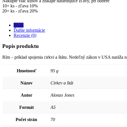
Nakúpte viac kusov a získajte nasledujúce zľavy, pri odbere
10+ ks - zľava 10%
20+ ks - zľava 20%
Popis
Ďalšie informácie
Recenzie (0)
Popis produktu
Rím – príklad spojenia cirkvi a štátu. Nedeľný zákon v USA naráža n
Hmotnosť
95 g
Názov
Cirkev a štát
Autor
Alonzo Jones
Formát
A5
Počet strán
70