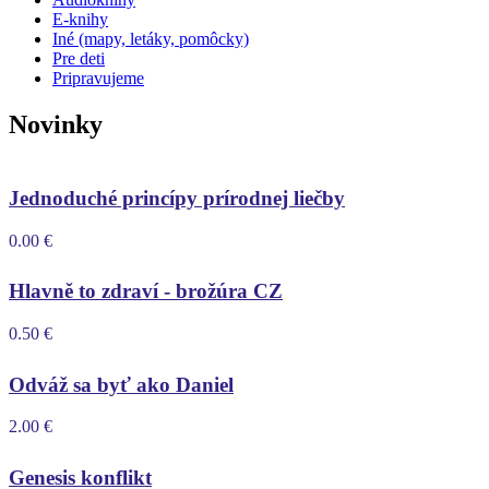
E-knihy
Iné (mapy, letáky, pomôcky)
Pre deti
Pripravujeme
Novinky
Jednoduché princípy prírodnej liečby
0.00
€
Hlavně to zdraví - brožúra CZ
0.50
€
Odváž sa byť ako Daniel
2.00
€
Genesis konflikt