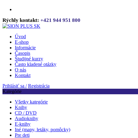
Rýchly kontakt:
+421 944 951 800
Úvod
E-shop
Informácie
Časopis
Študijné kurzy
Často kladené otázky
O nás
Kontakt
Prihlásiť sa /
Registrácia
Kategórie
Všetky kategórie
Knihy
CD / DVD
Audioknihy
E-knihy
Iné (mapy, letáky, pomôcky)
Pre deti