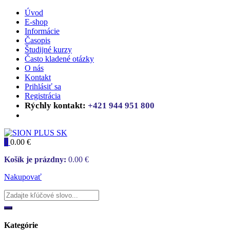
Úvod
E-shop
Informácie
Časopis
Študijné kurzy
Často kladené otázky
O nás
Kontakt
Prihlásiť sa
Registrácia
Rýchly kontakt:
+421 944 951 800
0
0.00
€
Košík je prázdny:
0.00
€
Nakupovať
Kategórie