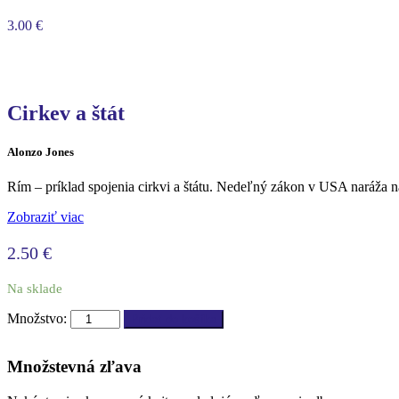
3.00
€
Cirkev a štát
Alonzo Jones
Rím – príklad spojenia cirkvi a štátu. Nedeľný zákon v USA naráža n
Zobraziť viac
2.50
€
Na sklade
Množstvo:
Pridať do košíka
Množstevná zľava