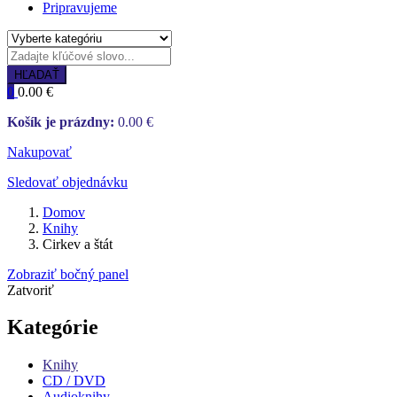
Pripravujeme
HĽADAŤ
0
0.00
€
Košík je prázdny:
0.00
€
Nakupovať
Sledovať objednávku
Domov
Knihy
Cirkev a štát
Zobraziť bočný panel
Zatvoriť
Kategórie
Knihy
CD / DVD
Audioknihy