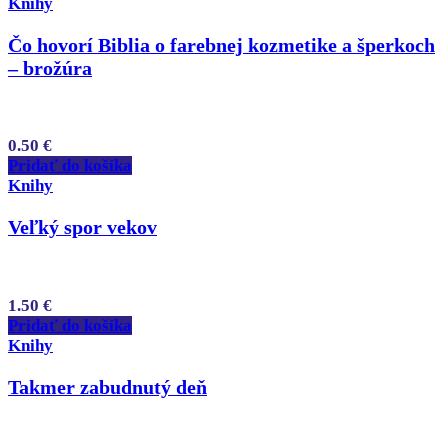
Knihy
Čo hovorí Biblia o farebnej kozmetike a šperkoch
– brožúra
0.50
€
Pridať do košíka
Knihy
Veľký spor vekov
1.50
€
Pridať do košíka
Knihy
Takmer zabudnutý deň