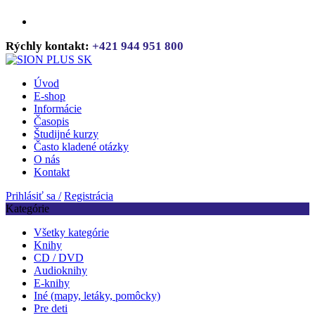
Rýchly kontakt:
+421 944 951 800
Úvod
E-shop
Informácie
Časopis
Študijné kurzy
Často kladené otázky
O nás
Kontakt
Prihlásiť sa /
Registrácia
Kategórie
Všetky kategórie
Knihy
CD / DVD
Audioknihy
E-knihy
Iné (mapy, letáky, pomôcky)
Pre deti