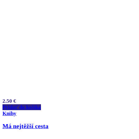
2.50
€
Pridať do košíka
Knihy
Má nejtěžší cesta