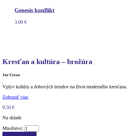
Genesis konflikt
3.00
€
Kresťan a kultúra – brožúra
Joe Crews
Vplyv kultúry a dobových trendov na život moderného kresťana.
Zobraziť viac
0.50
€
Na sklade
Množstvo:
Pridať do košíka