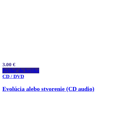
3.00
€
Pridať do košíka
CD / DVD
Evolúcia alebo stvorenie (CD audio)