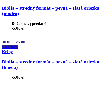
Biblia – stredný formát – pevná – zlatá oriezka
(modrá)
Dočasne vypredané
-
5.00
€
30.00
€
25.00
€
Viac info
Knihy
Biblia – stredný formát – pevná – zlatá oriezka
(hnedá)
-
5.00
€