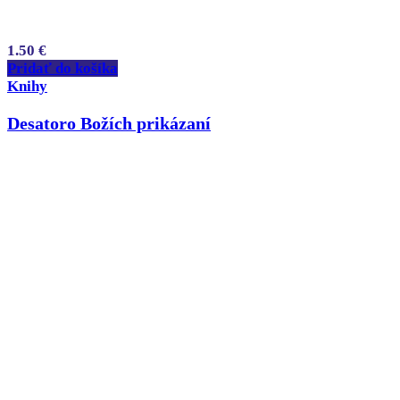
1.50
€
Pridať do košíka
Knihy
Desatoro Božích prikázaní