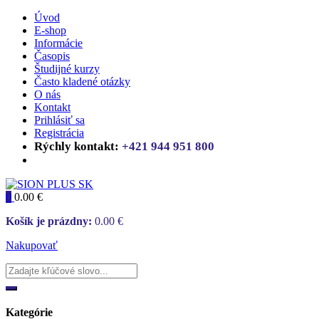
Úvod
E-shop
Informácie
Časopis
Študijné kurzy
Často kladené otázky
O nás
Kontakt
Prihlásiť sa
Registrácia
Rýchly kontakt:
+421 944 951 800
0
0.00
€
Košík je prázdny:
0.00
€
Nakupovať
Kategórie