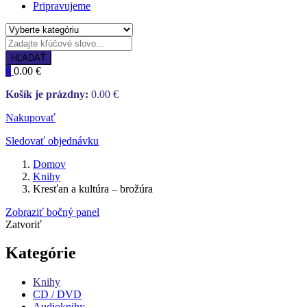
Pripravujeme
HĽADAŤ
0
0.00
€
Košík je prázdny:
0.00
€
Nakupovať
Sledovať objednávku
Domov
Knihy
Kresťan a kultúra – brožúra
Zobraziť bočný panel
Zatvoriť
Kategórie
Knihy
CD / DVD
Audioknihy