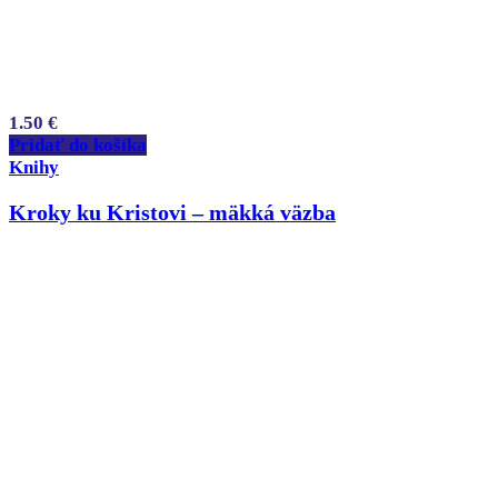
1.50
€
Pridať do košíka
Knihy
Kroky ku Kristovi – mäkká väzba