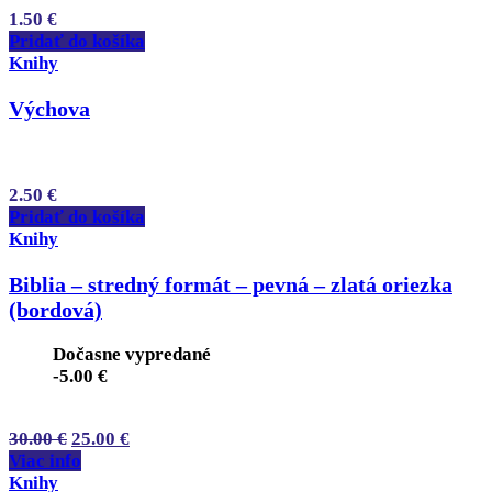
1.50
€
Pridať do košíka
Knihy
Výchova
2.50
€
Pridať do košíka
Knihy
Biblia – stredný formát – pevná – zlatá oriezka
(bordová)
Dočasne vypredané
-
5.00
€
30.00
€
25.00
€
Viac info
Knihy