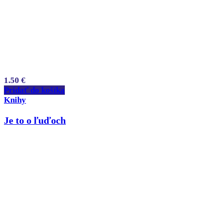
1.50
€
Pridať do košíka
Knihy
Je to o ľuďoch