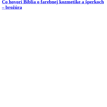
Čo hovorí Biblia o farebnej kozmetike a šperkoch
– brožúra