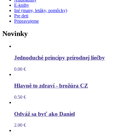
E-knihy
Iné (mapy, letáky, pomôcky)
Pre deti
Pripravujeme
Novinky
Jednoduché princípy prírodnej liečby
0.00
€
Hlavně to zdraví - brožúra CZ
0.50
€
Odváž sa byť ako Daniel
2.00
€